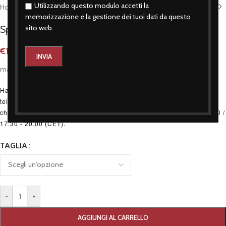
Utilizzando questo modulo accetti la
Home
/
Gadgets
/
Spillette
memorizzazione e la gestione dei tuoi dati da questo
Spilletta stile italiano 2,5 cm
sito web.
€
1,50
materiale in latta – diametro 2,5 cm
Hai bisogno di consigli d'acquisto?, o desideri fare un ordine
telefonico per le taglie disponibili online? Allora non devi fare altro
che chiamare: (+39) 334 374 4144 dal Lunedì al Sabato 9.00 - 13.00 /
17.30 - 20.00 (CET).
TAGLIA
-
+
AGGIUNGI AL CARRELLO