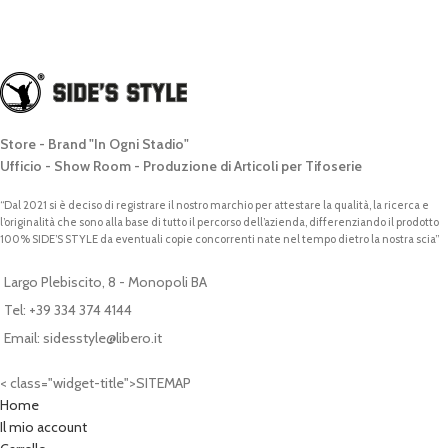
Store - Brand "In Ogni Stadio"
Ufficio - Show Room - Produzione di Articoli per Tifoserie
“Dal 2021 si è deciso di registrare il nostro marchio per attestare la qualità, la ricerca e
l’originalità che sono alla base di tutto il percorso dell’azienda, differenziando il prodotto
100% SIDE’S STYLE da eventuali copie concorrenti nate nel tempo dietro la nostra scia”
Largo Plebiscito, 8 - Monopoli BA
Tel: +39 334 374 4144
Email: sidesstyle@libero.it
< class="widget-title">SITEMAP
Home
Il mio account