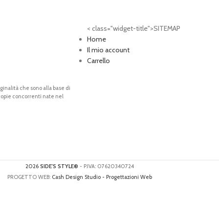
< class="widget-title">SITEMAP
Home
Il mio account
Carrello
riginalità che sono alla base di
 copie concorrenti nate nel
2026
SIDE'S STYLE®
- P.IVA: 07620340724
PROGETTO WEB:
Cash Design Studio - Progettazioni Web