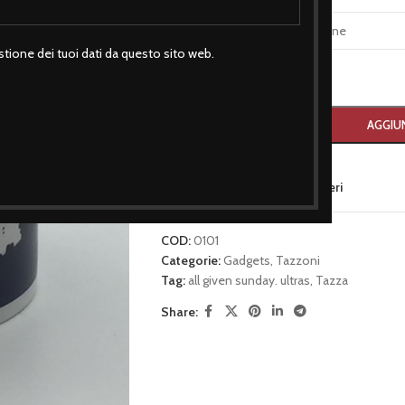
TAGLIA
tione dei tuoi dati da questo sito web.
-
+
AGGIUN
Aggiungi alla lista dei desideri
COD:
0101
Categorie:
Gadgets
,
Tazzoni
Tag:
all given sunday. ultras
,
Tazza
Share: