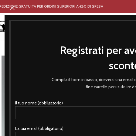
PEDIZIONE GRATUITA PER ORDINI SUPERIORI A €60 DI SPESA
Registrati per av
HOME
NEGOZIO
ABBIGLIA
scont
Compila il form in basso, riceverai una email
fine carrello per usufruire 
Il tuo nome (obbligatorio)
La tua email (obbligatorio)