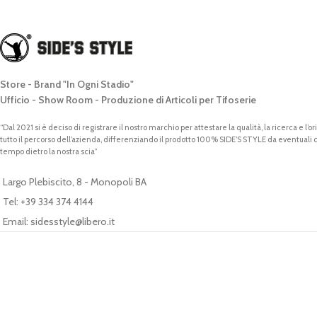
Store - Brand "In Ogni Stadio"
Ufficio - Show Room - Produzione di Articoli per Tifoserie
“Dal 2021 si è deciso di registrare il nostro marchio per attestare la qualità, la ricerca e l’o
tutto il percorso dell’azienda, differenziando il prodotto 100% SIDE’S STYLE da eventuali
tempo dietro la nostra scia”
Largo Plebiscito, 8 - Monopoli BA
Tel: +39 334 374 4144
Email: sidesstyle@libero.it