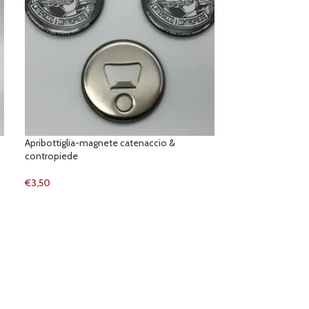
Apribottiglia-magnete catenaccio &
Tazzone vestirsi
contropiede
€
11,90
€
3,50