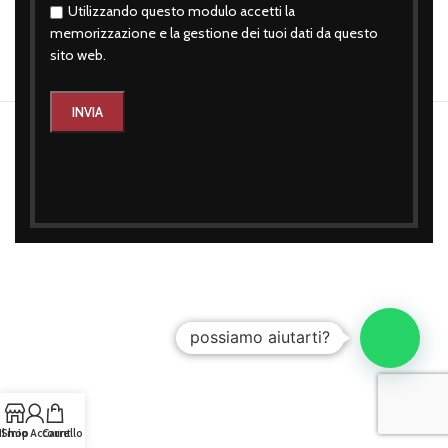
Utilizzando questo modulo accetti la
memorizzazione e la gestione dei tuoi dati da questo
sito web.
2026
SIDE'S STYLE®
- P.IVA: 07620340724
PROGETTO WEB:
Cash Design Studio - Progettazioni Web
possiamo aiutarti?
Il mio Account
Shop
Carrello