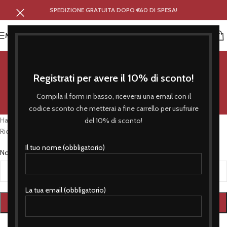
SPEDIZIONE GRATUITA DOPO €60 DI SPESA!
MENU
Password dimenticata
Registrati per avere il 10% di sconto!
Home
/
Il mio account
Compila il form in basso, riceverai una email con il
codice sconto che metterai a fine carrello per usufruire
Hai perso la password? Inserisci il tuo nome utente o l'indirizzo email.
del 10% di sconto!
Riceverai tramite email un link per generarne una nuova.
Il tuo nome (obbligatorio)
*
Nome utente o indirizzo email
La tua email (obbligatorio)
RESETTARE LA PASSWORD