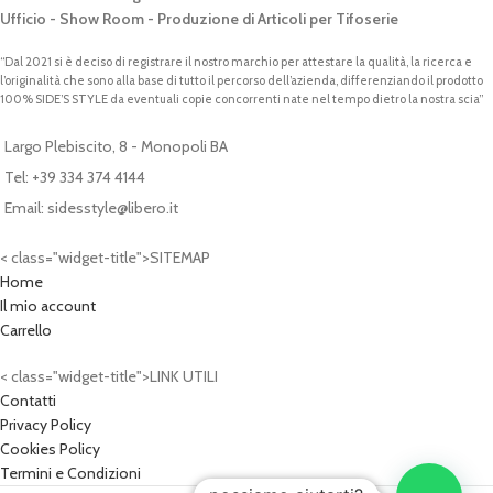
Ufficio - Show Room - Produzione di Articoli per Tifoserie
“Dal 2021 si è deciso di registrare il nostro marchio per attestare la qualità, la ricerca e
l’originalità che sono alla base di tutto il percorso dell’azienda, differenziando il prodotto
100% SIDE’S STYLE da eventuali copie concorrenti nate nel tempo dietro la nostra scia”
Largo Plebiscito, 8 - Monopoli BA
Tel: +39 334 374 4144
Email: sidesstyle@libero.it
< class="widget-title">SITEMAP
Home
Il mio account
Carrello
< class="widget-title">LINK UTILI
Contatti
Privacy Policy
Cookies Policy
Termini e Condizioni