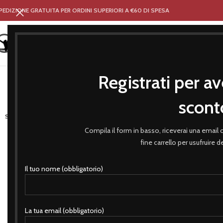
PEDIZIONE GRATUITA PER ORDINI SUPERIORI A €60 DI SPESA
Registrati per av
HOME
NEGOZIO
ABBIGLIA
scont
-27%
SOLD OUT
Compila il form in basso, riceverai una email
fine carrello per usufruire 
Il tuo nome (obbligatorio)
La tua email (obbligatorio)