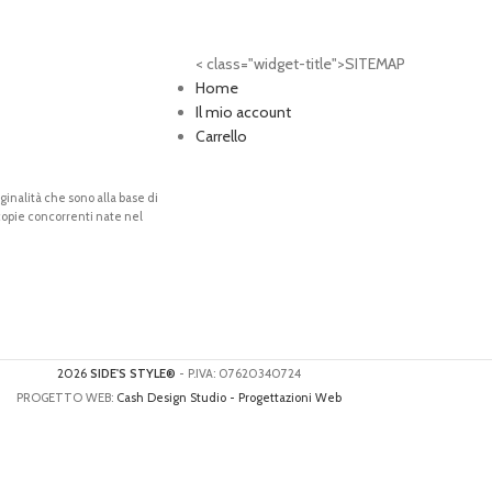
< class="widget-title">SITEMAP
Home
Il mio account
Carrello
riginalità che sono alla base di
 copie concorrenti nate nel
2026
SIDE'S STYLE®
- P.IVA: 07620340724
PROGETTO WEB:
Cash Design Studio - Progettazioni Web