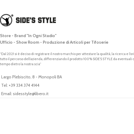
Store - Brand "In Ogni Stadio"
Ufficio - Show Room - Produzione di Articoli per Tifoserie
“Dal 2021 si è deciso di registrare il nostro marchio per attestare la qualità, la ricerca e l’o
tutto il percorso dell’azienda, differenziando il prodotto 100% SIDE’S STYLE da eventuali
tempo dietro la nostra scia”
Largo Plebiscito, 8 - Monopoli BA
Tel: +39 334 374 4144
Email: sidesstyle@libero.it