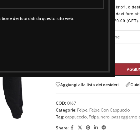
Hai bisogno di consigli d'acquisto?, o desi
disponibili online? Allora non devi fare a
tione dei tuoi dati da questo sito web.
Sabato 9.00 - 13.00 / 17.30 - 20.00 (CET).
TAGLIA
-
+
AGGIUN
Aggiungi alla lista dei desideri
Guida
COD:
0167
Categorie:
Felpe
,
Felpe Con Cappuccio
Tag:
cappucccio
,
Felpa
,
nero
,
passeggiamo a
Share: