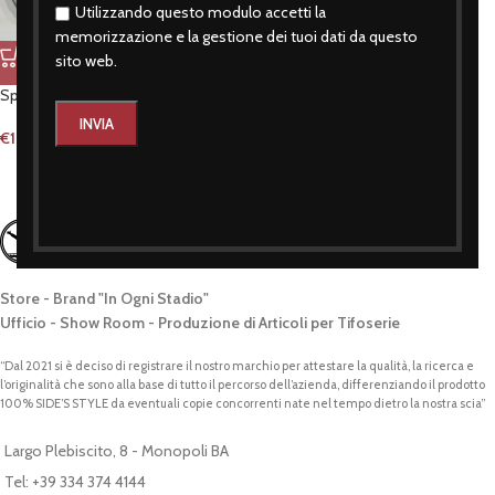
Utilizzando questo modulo accetti la
memorizzazione e la gestione dei tuoi dati da questo
sito web.
Spilletta lazio 2,5 cm
€
1,50
Store - Brand "In Ogni Stadio"
Ufficio - Show Room - Produzione di Articoli per Tifoserie
“Dal 2021 si è deciso di registrare il nostro marchio per attestare la qualità, la ricerca e
l’originalità che sono alla base di tutto il percorso dell’azienda, differenziando il prodotto
100% SIDE’S STYLE da eventuali copie concorrenti nate nel tempo dietro la nostra scia”
Largo Plebiscito, 8 - Monopoli BA
Tel: +39 334 374 4144