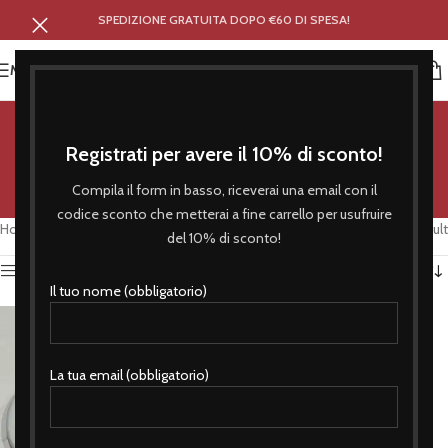
SPEDIZIONE GRATUITA DOPO €60 DI SPESA!
MENU
lazio
Registrati per avere il 10% di sconto!
Categories
Compila il form in basso, riceverai una email con il
codice sconto che metterai a fine carrello per usufruire
Home
/
Products tagged “lazio”
Showing the single result
del 10% di sconto!
Show sidebar
Il tuo nome (obbligatorio)
La tua email (obbligatorio)