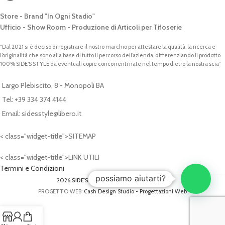
Store - Brand "In Ogni Stadio"
Ufficio - Show Room - Produzione di Articoli per Tifoserie
“Dal 2021 si è deciso di registrare il nostro marchio per attestare la qualità, la ricerca e
l’originalità che sono alla base di tutto il percorso dell’azienda, differenziando il prodotto
100% SIDE’S STYLE da eventuali copie concorrenti nate nel tempo dietro la nostra scia”
Largo Plebiscito, 8 - Monopoli BA
Tel: +39 334 374 4144
Email: sidesstyle@libero.it
< class="widget-title">SITEMAP
< class="widget-title">LINK UTILI
Termini e Condizioni
possiamo aiutarti?
2026
SIDE'S STYLE®
- P.IVA: 07620340724
PROGETTO WEB:
Cash Design Studio - Progettazioni Web