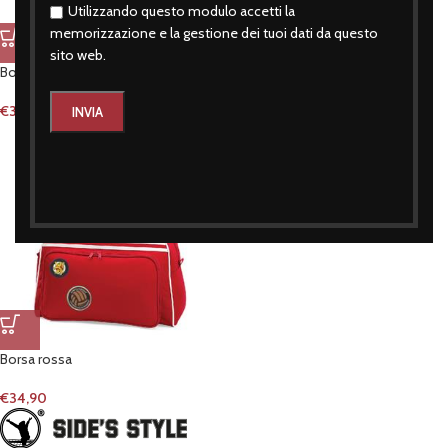
Utilizzando questo modulo accetti la
memorizzazione e la gestione dei tuoi dati da questo
sito web.
Borsa nera
Borsa blu
€
34,90
€
34,90
Borsa rossa
€
34,90