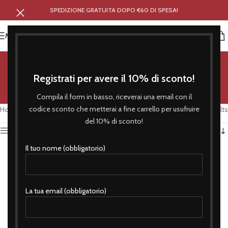
SPEDIZIONE GRATUITA DOPO €60 DI SPESA!
MENU
Borse
Registrati per avere il 10% di sconto!
Compila il form in basso, riceverai una email con il
codice sconto che metterai a fine carrello per usufruire
Home
/
Accessori
/
Borse
Showing all 3 results
del 10% di sconto!
Show sidebar
Il tuo nome (obbligatorio)
La tua email (obbligatorio)