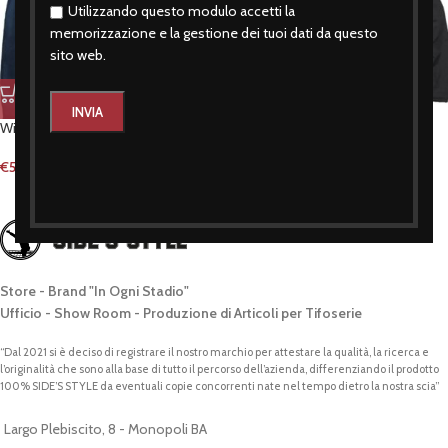
Utilizzando questo modulo accetti la
memorizzazione e la gestione dei tuoi dati da questo
sito web.
Windbreaker con tascone blu
Windbreaker con tascone nero
€
59,90
€
59,90
Store - Brand "In Ogni Stadio"
Ufficio - Show Room - Produzione di Articoli per Tifoserie
“Dal 2021 si è deciso di registrare il nostro marchio per attestare la qualità, la ricerca e
l’originalità che sono alla base di tutto il percorso dell’azienda, differenziando il prodotto
100% SIDE’S STYLE da eventuali copie concorrenti nate nel tempo dietro la nostra scia”
Largo Plebiscito, 8 - Monopoli BA