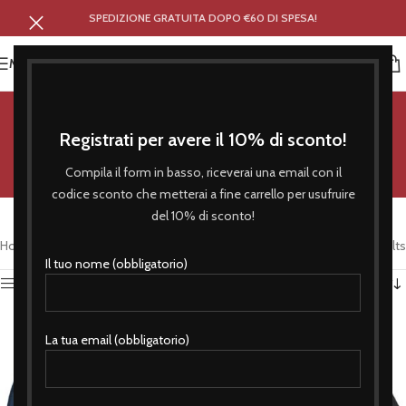
SPEDIZIONE GRATUITA DOPO €60 DI SPESA!
MENU
Giubbotti
Registrati per avere il 10% di sconto!
Categories
Compila il form in basso, riceverai una email con il
codice sconto che metterai a fine carrello per usufruire
Pratiche e sobrie le nostre giacche ti aspettano su Side’s Style Shop
del 10% di sconto!
Home
/
Giubbotti
Showing all 2 results
Il tuo nome (obbligatorio)
Show sidebar
La tua email (obbligatorio)