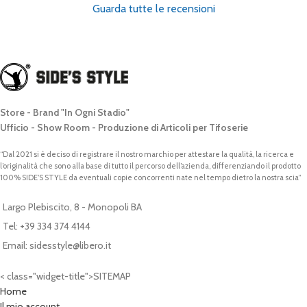
Guarda tutte le recensioni
Store - Brand "In Ogni Stadio"
Ufficio - Show Room - Produzione di Articoli per Tifoserie
“Dal 2021 si è deciso di registrare il nostro marchio per attestare la qualità, la ricerca e
l’originalità che sono alla base di tutto il percorso dell’azienda, differenziando il prodotto
100% SIDE’S STYLE da eventuali copie concorrenti nate nel tempo dietro la nostra scia”
Largo Plebiscito, 8 - Monopoli BA
Tel: +39 334 374 4144
Email: sidesstyle@libero.it
< class="widget-title">SITEMAP
Home
Il mio account