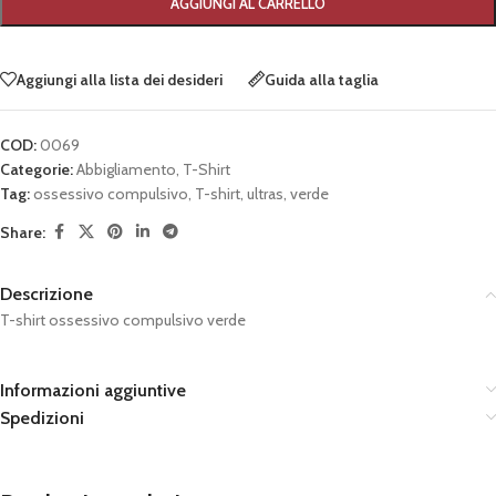
AGGIUNGI AL CARRELLO
Aggiungi alla lista dei desideri
Guida alla taglia
COD:
0069
Categorie:
Abbigliamento
,
T-Shirt
Tag:
ossessivo compulsivo
,
T-shirt
,
ultras
,
verde
Share:
Descrizione
T-shirt ossessivo compulsivo verde
Informazioni aggiuntive
Spedizioni