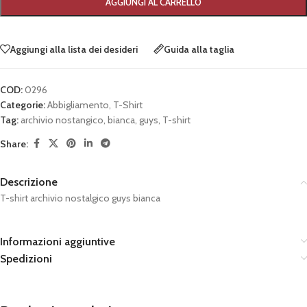
AGGIUNGI AL CARRELLO
Aggiungi alla lista dei desideri
Guida alla taglia
COD:
0296
Categorie:
Abbigliamento
,
T-Shirt
Tag:
archivio nostangico
,
bianca
,
guys
,
T-shirt
Share:
Descrizione
T-shirt archivio nostalgico guys bianca
Informazioni aggiuntive
Spedizioni