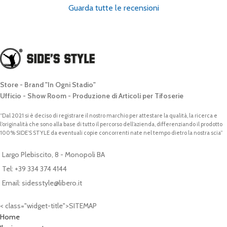
Guarda tutte le recensioni
Store - Brand "In Ogni Stadio"
Ufficio - Show Room - Produzione di Articoli per Tifoserie
“Dal 2021 si è deciso di registrare il nostro marchio per attestare la qualità, la ricerca e
l’originalità che sono alla base di tutto il percorso dell’azienda, differenziando il prodotto
100% SIDE’S STYLE da eventuali copie concorrenti nate nel tempo dietro la nostra scia”
Largo Plebiscito, 8 - Monopoli BA
Tel: +39 334 374 4144
Email: sidesstyle@libero.it
< class="widget-title">SITEMAP
Home