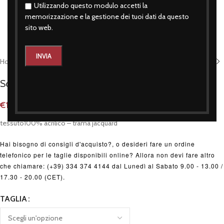
Utilizzando questo modulo accetti la
memorizzazione e la gestione dei tuoi dati da questo
Click to enlarge
sito web.
Home
/
Accessori
/
Sciarpa Lana
Sciarpa in lana di padre in figlio granata
€
14,90
tessuto100% acrilico – trama jacquard
Hai bisogno di consigli d'acquisto?, o desideri fare un ordine
telefonico per le taglie disponibili online? Allora non devi fare altro
che chiamare: (+39) 334 374 4144 dal Lunedì al Sabato 9.00 - 13.00 /
17.30 - 20.00 (CET).
TAGLIA