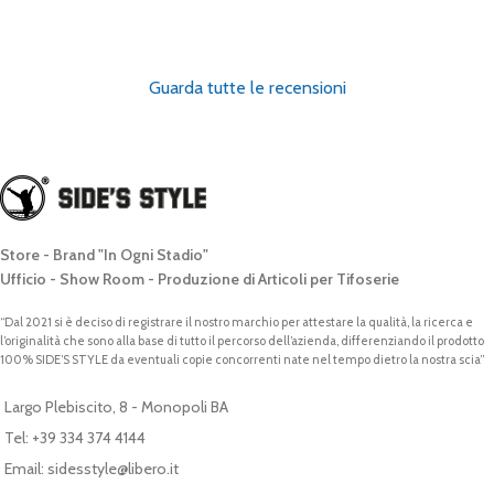
Guarda tutte le recensioni
Store - Brand "In Ogni Stadio"
Ufficio - Show Room - Produzione di Articoli per Tifoserie
“Dal 2021 si è deciso di registrare il nostro marchio per attestare la qualità, la ricerca e
l’originalità che sono alla base di tutto il percorso dell’azienda, differenziando il prodotto
100% SIDE’S STYLE da eventuali copie concorrenti nate nel tempo dietro la nostra scia”
Largo Plebiscito, 8 - Monopoli BA
Tel: +39 334 374 4144
Email: sidesstyle@libero.it