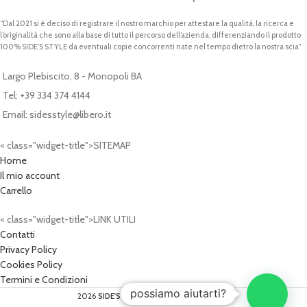
“Dal 2021 si è deciso di registrare il nostro marchio per attestare la qualità, la ricerca e
l’originalità che sono alla base di tutto il percorso dell’azienda, differenziando il prodotto
100% SIDE’S STYLE da eventuali copie concorrenti nate nel tempo dietro la nostra scia”
Largo Plebiscito, 8 - Monopoli BA
Tel: +39 334 374 4144
Email: sidesstyle@libero.it
< class="widget-title">SITEMAP
Home
Il mio account
Carrello
< class="widget-title">LINK UTILI
Contatti
Privacy Policy
Cookies Policy
Termini e Condizioni
possiamo aiutarti?
2026
SIDE'S STYLE®
- P.IVA: 07620340724