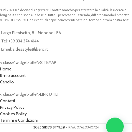
“Dal 2021 si è deciso di registrare il nostro marchio per attestare la qualità, la ricerca e
l’originalità che sono alla base di tutto il percorso dell’azienda, differenziando il prodotto
100% SIDE’S STYLE da eventuali copie concorrenti nate nel tempo dietro la nostra scia”
Largo Plebiscito, 8 - Monopoli BA
Tel: +39 334 374 4144
Email: sidesstyle@libero.it
< class="widget-title">SITEMAP
Home
Il mio account
Carrello
< class="widget-title">LINK UTILI
Contatti
Privacy Policy
Cookies Policy
Termini e Condizioni
2026
SIDE'S STYLE®
- P.IVA: 07620340724