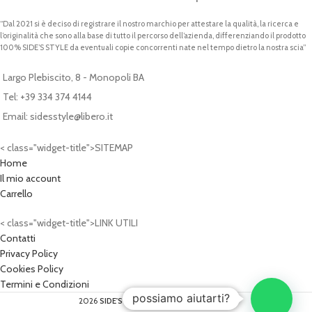
“Dal 2021 si è deciso di registrare il nostro marchio per attestare la qualità, la ricerca e
l’originalità che sono alla base di tutto il percorso dell’azienda, differenziando il prodotto
100% SIDE’S STYLE da eventuali copie concorrenti nate nel tempo dietro la nostra scia”
Largo Plebiscito, 8 - Monopoli BA
Tel: +39 334 374 4144
Email: sidesstyle@libero.it
< class="widget-title">SITEMAP
Home
Il mio account
Carrello
< class="widget-title">LINK UTILI
Contatti
Privacy Policy
Cookies Policy
Termini e Condizioni
possiamo aiutarti?
2026
SIDE'S STYLE®
- P.IVA: 07620340724