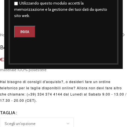
Utilizzando questo modulo accetti la
memorizzazione e la gestione dei tuoi dati da questo
Click to enlarge
sito web.
Home
/
Accessori
/
Borse
Borsa nera
€
34,90
materiale 100% poliestere
Hai bisogno di consigli d'acquisto?, o desideri fare un ordine
telefonico per le taglie disponibili online? Allora non devi fare altro
che chiamare: (+39) 334 374 4144 dal Lunedì al Sabato 9.00 - 13.00 /
17.30 - 20.00 (CET).
TAGLIA