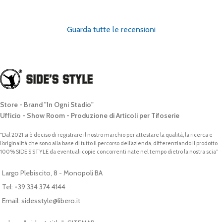
Guarda tutte le recensioni
Store - Brand "In Ogni Stadio"
Ufficio - Show Room - Produzione di Articoli per Tifoserie
“Dal 2021 si è deciso di registrare il nostro marchio per attestare la qualità, la ricerca e
l’originalità che sono alla base di tutto il percorso dell’azienda, differenziando il prodotto
100% SIDE’S STYLE da eventuali copie concorrenti nate nel tempo dietro la nostra scia”
Largo Plebiscito, 8 - Monopoli BA
Tel: +39 334 374 4144
Email: sidesstyle@libero.it