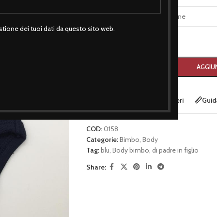
TAGLIA
tione dei tuoi dati da questo sito web.
-
+
AGGIUN
Aggiungi alla lista dei desideri
Guida
COD:
0158
Categorie:
Bimbo
,
Body
Tag:
blu
,
Body bimbo
,
di padre in figlio
Share: