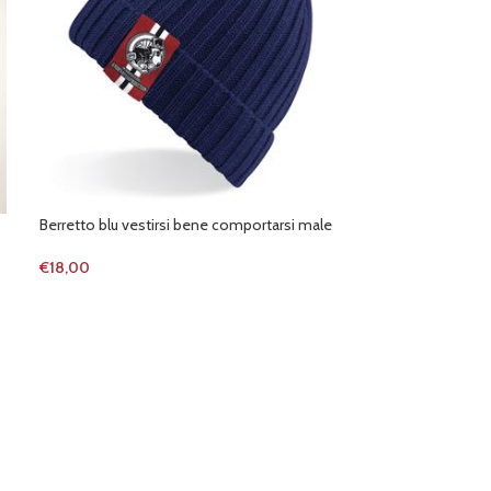
Berretto blu vestirsi bene comportarsi male
-27%
Felpa con cappuc
€
18,00
contropiede
€
14,90
€
20,41