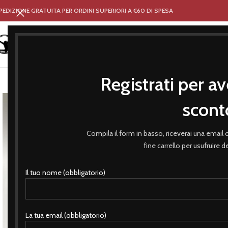
PEDIZIONE GRATUITA PER ORDINI SUPERIORI A €60 DI SPESA
Registrati per av
HOME
NEGOZIO
ABBIGLIA
scont
Compila il form in basso, riceverai una email
fine carrello per usufruire 
Il tuo nome (obbligatorio)
La tua email (obbligatorio)