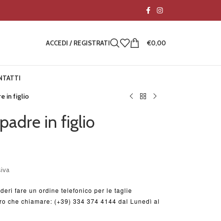
ACCEDI / REGISTRATI
€
0,00
NTATTI
 in figlio
adre in figlio
iva
deri fare un ordine telefonico per le taglie
ltro che chiamare: (+39) 334 374 4144 dal Lunedì al