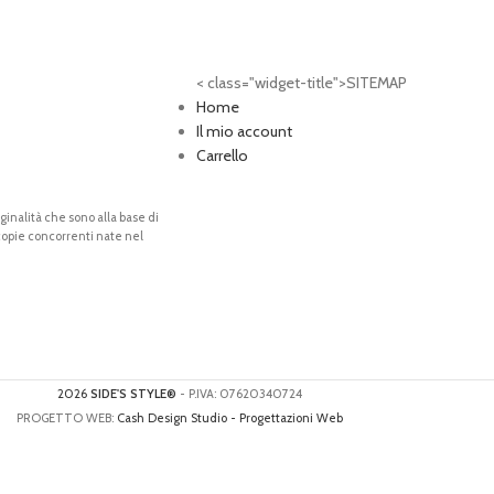
< class="widget-title">SITEMAP
Home
Il mio account
Carrello
riginalità che sono alla base di
 copie concorrenti nate nel
2026
SIDE'S STYLE®
- P.IVA: 07620340724
PROGETTO WEB:
Cash Design Studio - Progettazioni Web