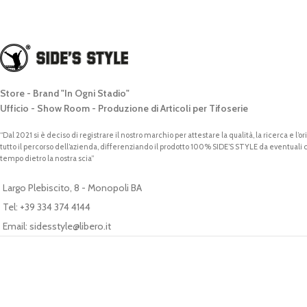
Store - Brand "In Ogni Stadio"
Ufficio - Show Room - Produzione di Articoli per Tifoserie
“Dal 2021 si è deciso di registrare il nostro marchio per attestare la qualità, la ricerca e l’o
tutto il percorso dell’azienda, differenziando il prodotto 100% SIDE’S STYLE da eventuali
tempo dietro la nostra scia”
Largo Plebiscito, 8 - Monopoli BA
Tel: +39 334 374 4144
Email: sidesstyle@libero.it