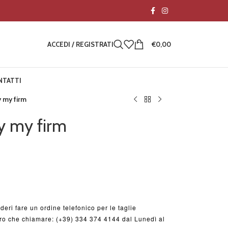
ACCEDI / REGISTRATI
€
0,00
NTATTI
y my firm
ty my firm
deri fare un ordine telefonico per le taglie
ltro che chiamare: (+39) 334 374 4144 dal Lunedì al