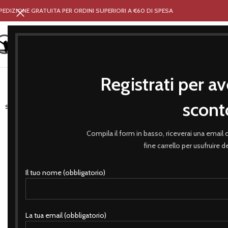
PEDIZIONE GRATUITA PER ORDINI SUPERIORI A €60 DI SPESA
Registrati per av
HOME
NEGOZIO
ABBIGLIA
scont
SOLD OUT
Compila il form in basso, riceverai una email
fine carrello per usufruire 
Il tuo nome (obbligatorio)
La tua email (obbligatorio)