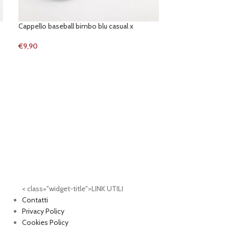
Cappello baseball bimbo blu casual x
Tazzone strike ag
€
9,90
€
11,90
< class="widget-title">LINK UTILI
Contatti
Privacy Policy
Cookies Policy