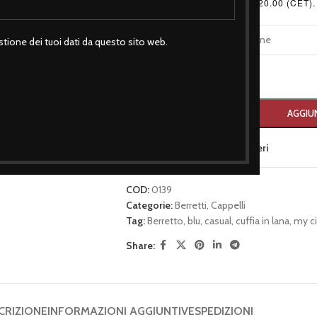
Sabato 9.00 - 13.00 / 17.30 - 20.00 (CET).
TAGLIA
tione dei tuoi dati da questo sito web.
-
+
AGGIUN
Aggiungi alla lista dei desideri
COD:
0139
Categorie:
Berretti
,
Cappelli
Tag:
Berretto
,
blu
,
casual
,
cuffia in lana
,
my ci
Share:
CRIZIONE
INFORMAZIONI AGGIUNTIVE
SPEDIZIONI