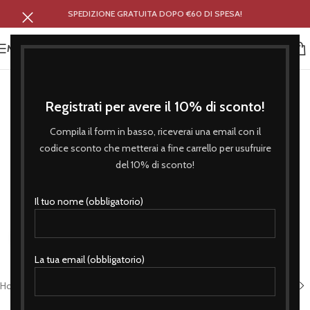
SPEDIZIONE GRATUITA DOPO €60 DI SPESA!
MENU
Registrati per avere il 10% di sconto!
Compila il form in basso, riceverai una email con il
codice sconto che metterai a fine carrello per usufruire
del 10% di sconto!
Il tuo nome (obbligatorio)
Click to enlarge
La tua email (obbligatorio)
Home
/
Coreografia
/
Bandiere 90 X 150 Cm