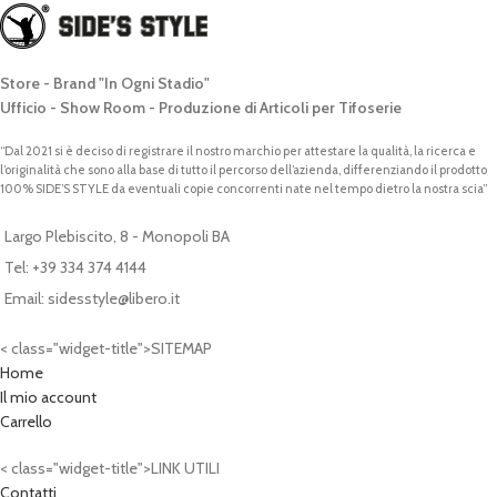
Store - Brand "In Ogni Stadio"
Ufficio - Show Room - Produzione di Articoli per Tifoserie
“Dal 2021 si è deciso di registrare il nostro marchio per attestare la qualità, la ricerca e
l’originalità che sono alla base di tutto il percorso dell’azienda, differenziando il prodotto
100% SIDE’S STYLE da eventuali copie concorrenti nate nel tempo dietro la nostra scia”
Largo Plebiscito, 8 - Monopoli BA
Tel: +39 334 374 4144
Email: sidesstyle@libero.it
< class="widget-title">SITEMAP
Home
Il mio account
Carrello
< class="widget-title">LINK UTILI
Contatti