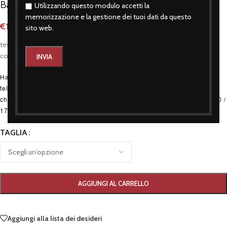
Bandiera Urss 90 x 150 cm
Utilizzando questo modulo accetti la
memorizzazione e la gestione dei tuoi dati da questo
€
12,90
sito web.
tessuto 100% poliestere – stampa digitale
comprensiva di cocchielli – fornita senza asta
Hai bisogno di consigli d'acquisto?, o desideri fare un ordine
telefonico per le taglie disponibili online? Allora non devi fare altro
che chiamare: (+39) 334 374 4144 dal Lunedì al Sabato 9.00 - 13.00 /
17.30 - 20.00 (CET).
TAGLIA
AGGIUNGI AL CARRELLO
Aggiungi alla lista dei desideri