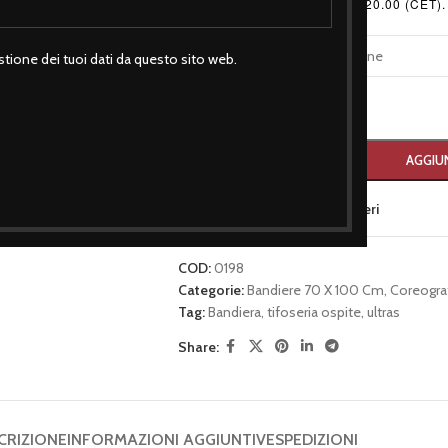
Sabato 9.00 - 13.00 / 17.30 - 20.00 (CET).
TAGLIA
tione dei tuoi dati da questo sito web.
-
+
AGGIUN
Aggiungi alla lista dei desideri
COD:
0198
Categorie:
Bandiere 70 X 100 Cm
,
Coreogra
Tag:
Bandiera
,
tifoseria ospite
,
ultras
Share:
CRIZIONE
INFORMAZIONI AGGIUNTIVE
SPEDIZIONI