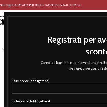
PEDIZIONE GRATUITA PER ORDINI SUPERIORI A €60 DI SPESA
Registrati per av
HOME
NEGOZIO
ABBIGLIA
scont
SOLD OUT
Compila il form in basso, riceverai una email
fine carrello per usufruire 
Il tuo nome (obbligatorio)
La tua email (obbligatorio)