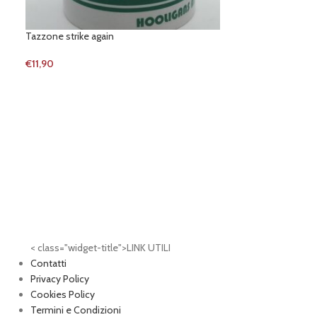
Tazzone strike again
Bandiera youll ne
€
11,90
€
19,90
< class="widget-title">LINK UTILI
Contatti
Privacy Policy
Cookies Policy
Termini e Condizioni