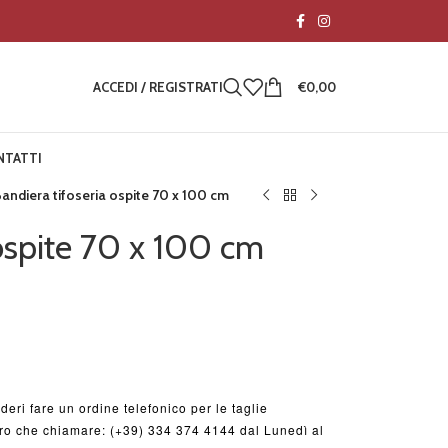
ACCEDI / REGISTRATI
€
0,00
NTATTI
andiera tifoseria ospite 70 x 100 cm
 ospite 70 x 100 cm
deri fare un ordine telefonico per le taglie
ltro che chiamare: (+39) 334 374 4144 dal Lunedì al