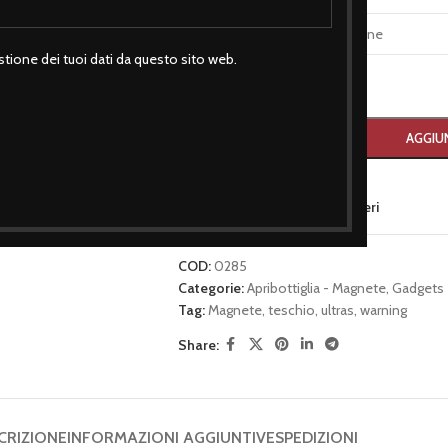
TAGLIA
tione dei tuoi dati da questo sito web.
-
+
AGGIUN
Aggiungi alla lista dei desideri
COD:
0285
Categorie:
Apribottiglia - Magnete
,
Gadgets
Tag:
Magnete
,
teschio
,
ultras
,
warning
Share:
CRIZIONE
INFORMAZIONI AGGIUNTIVE
SPEDIZIONI