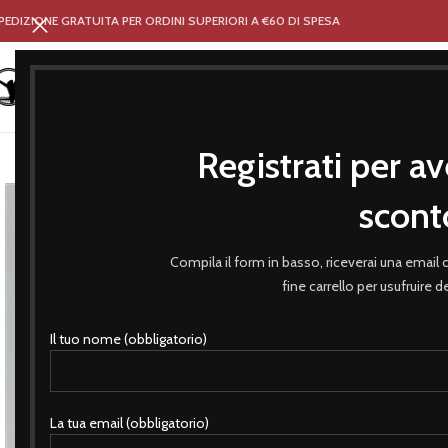
PEDIZIONE GRATUITA PER ORDINI SUPERIORI A €60 DI SPESA
Registrati per av
HOME
NEGOZIO
ABBIGLIA
scont
Compila il form in basso, riceverai una email
fine carrello per usufruire 
Il tuo nome (obbligatorio)
La tua email (obbligatorio)