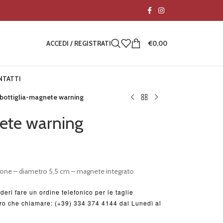
ACCEDI / REGISTRATI
€
0,00
NTATTI
ibottiglia-magnete warning
nete warning
nzione – diametro 5,5 cm – magnete integrato
deri fare un ordine telefonico per le taglie
ltro che chiamare: (+39) 334 374 4144 dal Lunedì al