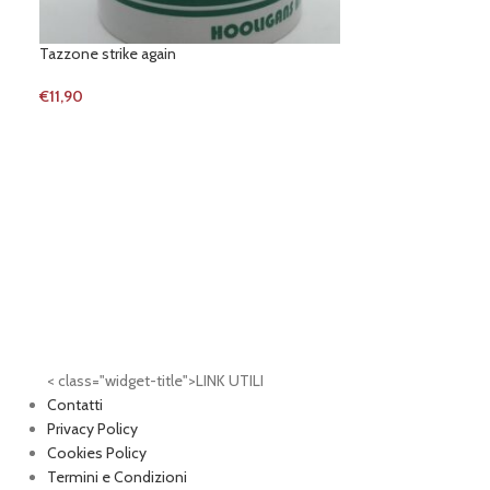
Tazzone strike again
-19%
T-shirt media ing
€
11,90
€
9,90
€
12,21
< class="widget-title">LINK UTILI
Contatti
Privacy Policy
Cookies Policy
Termini e Condizioni