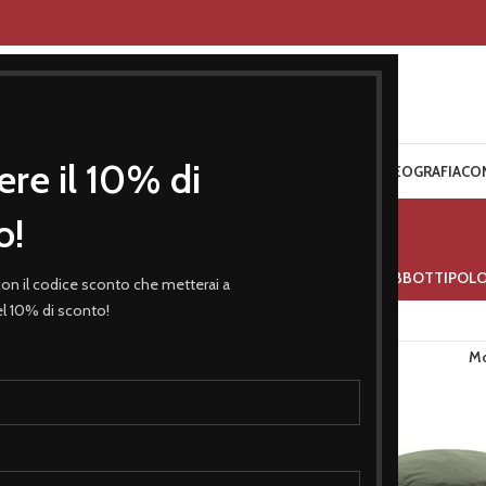
ere il 10% di
MENTO
BIMBO
ARTICOLI SPORTIVI
ACCESSORI
GADGETS
COREOGRAFIA
CO
pescatore
o!
RETTI
BIMBO
CAPPELLI
COREOGRAFIA
FELPE
GADGETS
GIUBBOTTI
POL
 con il codice sconto che metterai a
del 10% di sconto!
M