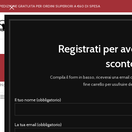
PEDIZIONE GRATUITA PER ORDINI SUPERIORI A €60 DI SPESA
Registrati per av
HOME
NEGOZIO
ABBIGLIA
scont
ACCESSORI
ARTICOLI SPORTIVI
BASEBALL
BER
Compila il form in basso, riceverai una email
fine carrello per usufruire 
Home
/
Prodotti taggati “pescatore”
Attiva Filtro
Il tuo nome (obbligatorio)
La tua email (obbligatorio)