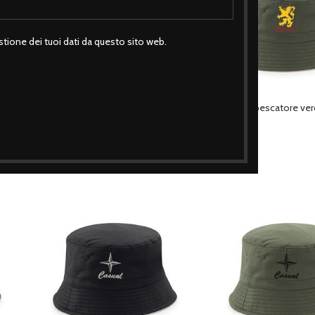
tione dei tuoi dati da questo sito web.
e &
Cappello pescatore blu casual logo
Cappello pescatore ver
logo
€
17,90
€
17,90