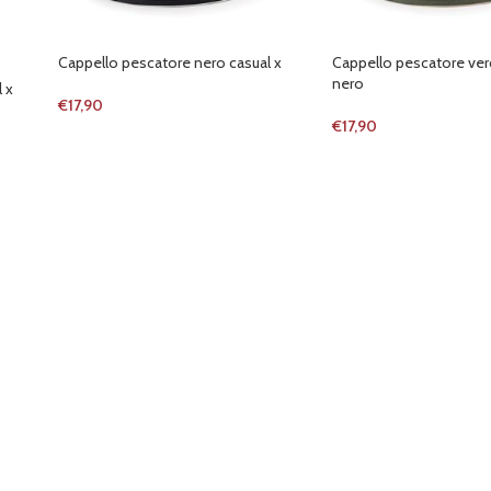
Cappello pescatore nero casual x
Cappello pescatore ver
nero
 x
€
17,90
€
17,90