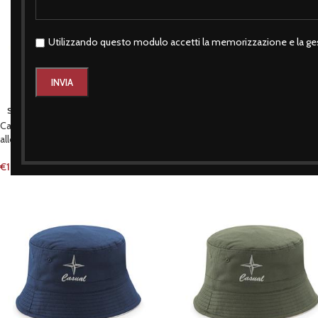
Utilizzando questo modulo accetti la memorizzazione e la ges
Cappello pescatore nero pallon
SOLD OUT
alloro
Cappello pescatore verde pallone &
alloro
€
17,90
€
17,90