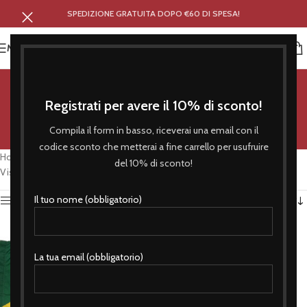
SPEDIZIONE GRATUITA DOPO €60 DI SPESA!
MENU
nazionale brasiliana
Registrati per avere il 10% di sconto!
Categorie
Compila il form in basso, riceverai una email con il
codice sconto che metterai a fine carrello per usufruire
Home
/
Prodotti taggati “nazionale brasiliana”
del 10% di sconto!
Visualizzazione del risultato
Il tuo nome (obbligatorio)
Attiva Filtro
La tua email (obbligatorio)