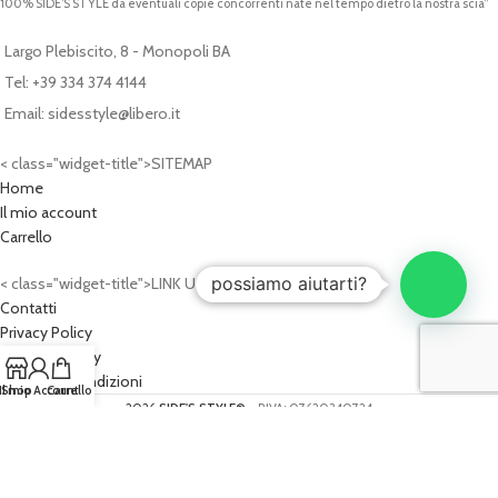
100% SIDE’S STYLE da eventuali copie concorrenti nate nel tempo dietro la nostra scia”
Largo Plebiscito, 8 - Monopoli BA
Tel: +39 334 374 4144
Email: sidesstyle@libero.it
< class="widget-title">SITEMAP
Home
Il mio account
Carrello
possiamo aiutarti?
< class="widget-title">LINK UTILI
Contatti
Privacy Policy
Cookies Policy
Termini e Condizioni
Il mio Account
Shop
Carrello
2026
SIDE'S STYLE®
- P.IVA: 07620340724
PROGETTO WEB:
Cash Design Studio - Progettazioni Web