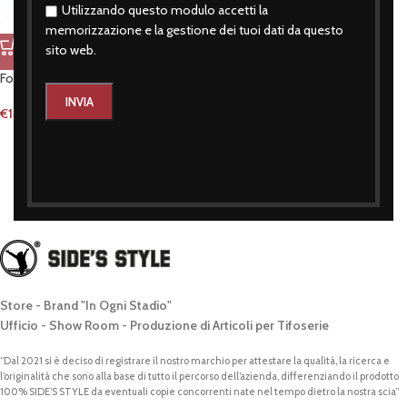
Utilizzando questo modulo accetti la
memorizzazione e la gestione dei tuoi dati da questo
sito web.
Foulard me ne frego
€
14,90
Store - Brand "In Ogni Stadio"
Ufficio - Show Room - Produzione di Articoli per Tifoserie
“Dal 2021 si è deciso di registrare il nostro marchio per attestare la qualità, la ricerca e
l’originalità che sono alla base di tutto il percorso dell’azienda, differenziando il prodotto
100% SIDE’S STYLE da eventuali copie concorrenti nate nel tempo dietro la nostra scia”