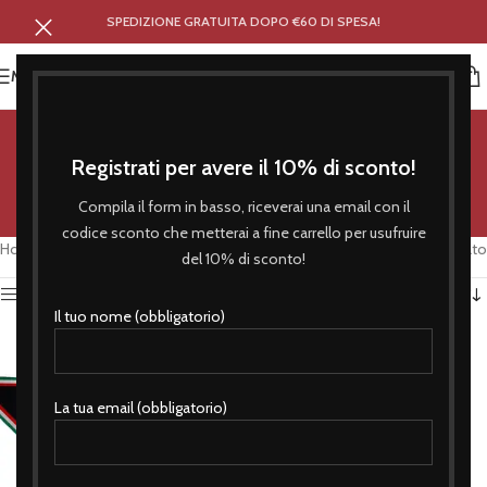
SPEDIZIONE GRATUITA DOPO €60 DI SPESA!
MENU
me ne frego
Registrati per avere il 10% di sconto!
Categorie
Compila il form in basso, riceverai una email con il
codice sconto che metterai a fine carrello per usufruire
Home
/
Prodotti taggati “me ne frego”
Visualizzazione del risultato
del 10% di sconto!
Attiva Filtro
Il tuo nome (obbligatorio)
La tua email (obbligatorio)