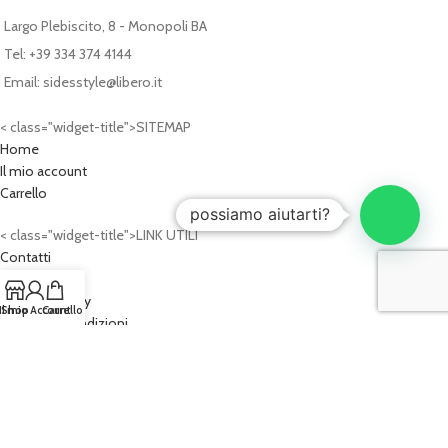
Largo Plebiscito, 8 - Monopoli BA
Tel: +39 334 374 4144
Email: sidesstyle@libero.it
< class="widget-title">SITEMAP
Home
Il mio account
Carrello
possiamo aiutarti?
< class="widget-title">LINK UTILI
Contatti
Privacy Policy
Cookies Policy
Il mio Account
Shop
Carrello
Termini e Condizioni
2026
SIDE'S STYLE®
- P.IVA: 07620340724
PROGETTO WEB:
Cash Design Studio - Progettazioni Web