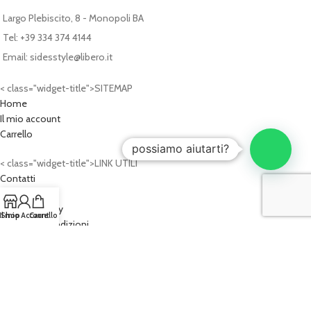
Largo Plebiscito, 8 - Monopoli BA
Tel: +39 334 374 4144
Email: sidesstyle@libero.it
< class="widget-title">SITEMAP
Home
Il mio account
Carrello
possiamo aiutarti?
< class="widget-title">LINK UTILI
Contatti
Privacy Policy
Cookies Policy
Il mio Account
Shop
Carrello
Termini e Condizioni
2026
SIDE'S STYLE®
- P.IVA: 07620340724
PROGETTO WEB:
Cash Design Studio - Progettazioni Web