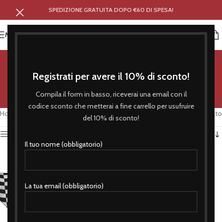
SPEDIZIONE GRATUITA DOPO €60 DI SPESA!
MENU
harley
Registrati per avere il 10% di sconto!
Categorie
Compila il form in basso, riceverai una email con il
codice sconto che metterai a fine carrello per usufruire
Home
/
Prodotti taggati “harley”
Visualizzazione del risultato
del 10% di sconto!
Attiva Filtro
Il tuo nome (obbligatorio)
La tua email (obbligatorio)