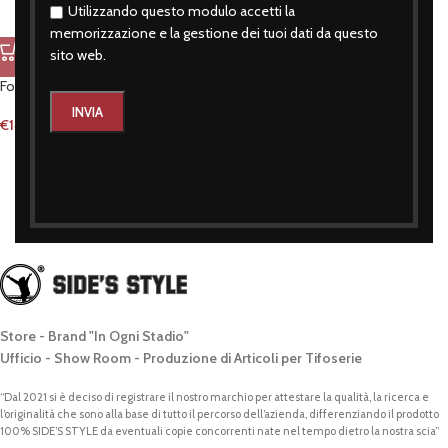
Utilizzando questo modulo accetti la
memorizzazione e la gestione dei tuoi dati da questo
sito web.
Foulard officine clandestine
€
14,90
Store - Brand "In Ogni Stadio"
Ufficio - Show Room - Produzione di Articoli per Tifoserie
“Dal 2021 si è deciso di registrare il nostro marchio per attestare la qualità, la ricerca e
l’originalità che sono alla base di tutto il percorso dell’azienda, differenziando il prodotto
100% SIDE’S STYLE da eventuali copie concorrenti nate nel tempo dietro la nostra scia”