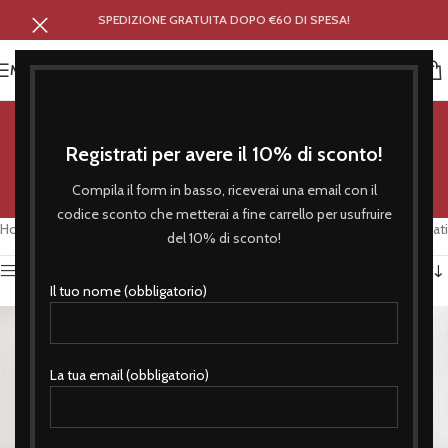
SPEDIZIONE GRATUITA DOPO €60 DI SPESA!
MENU
grigia
Registrati per avere il 10% di sconto!
Categorie
Compila il form in basso, riceverai una email con il
codice sconto che metterai a fine carrello per usufruire
Home
/
Prodotti taggati “grigia”
Visualizzazione di 6 risultati
del 10% di sconto!
Attiva Filtro
Il tuo nome (obbligatorio)
La tua email (obbligatorio)