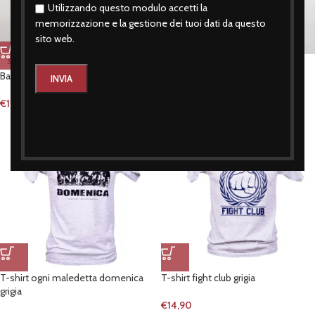
Utilizzando questo modulo accetti la
memorizzazione e la gestione dei tuoi dati da questo
sito web.
Bavetta bimbo grigia casual logo
SOLD OUT
Bavetta bimbo grigia primi calci
€
11,90
€
11,90
T-shirt ogni maledetta domenica
T-shirt fight club grigia
grigia
€
14,90