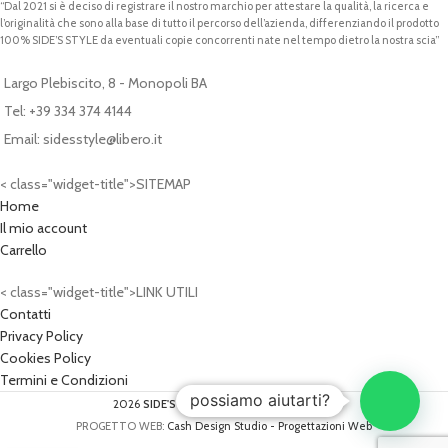
“Dal 2021 si è deciso di registrare il nostro marchio per attestare la qualità, la ricerca e
l’originalità che sono alla base di tutto il percorso dell’azienda, differenziando il prodotto
100% SIDE’S STYLE da eventuali copie concorrenti nate nel tempo dietro la nostra scia”
Largo Plebiscito, 8 - Monopoli BA
Tel: +39 334 374 4144
Email: sidesstyle@libero.it
< class="widget-title">SITEMAP
Home
Il mio account
Carrello
< class="widget-title">LINK UTILI
Contatti
Privacy Policy
Cookies Policy
Termini e Condizioni
possiamo aiutarti?
2026
SIDE'S STYLE®
- P.IVA: 07620340724
PROGETTO WEB:
Cash Design Studio - Progettazioni Web