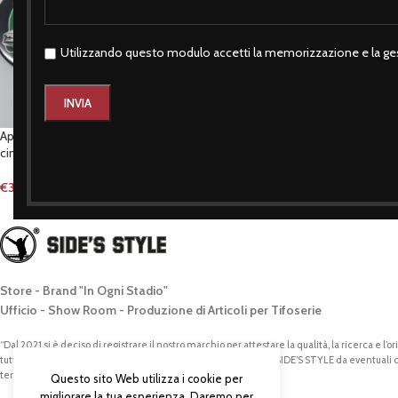
Utilizzando questo modulo accetti la memorizzazione e la ges
Apribottiglia-magnete stile italiano
Apribottiglia-magnete stile itali
cinquecento
seicento multipla
€
3,50
€
3,50
Store - Brand "In Ogni Stadio"
Ufficio - Show Room - Produzione di Articoli per Tifoserie
“Dal 2021 si è deciso di registrare il nostro marchio per attestare la qualità, la ricerca e l’o
tutto il percorso dell’azienda, differenziando il prodotto 100% SIDE’S STYLE da eventuali
tempo dietro la nostra scia”
Questo sito Web utilizza i cookie per
migliorare la tua esperienza. Daremo per