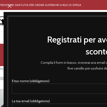
PEDIZIONE GRATUITA PER ORDINI SUPERIORI A €60 DI SPESA
Registrati per av
HOME
NEGOZIO
ABBIGLIA
scont
ACCESSORI
ARTICOLI SPORTIVI
BASEBALL
BER
Compila il form in basso, riceverai una email
fine carrello per usufruire 
Home
/
Prodotti taggati “fiat”
Attiva Filtro
Il tuo nome (obbligatorio)
La tua email (obbligatorio)