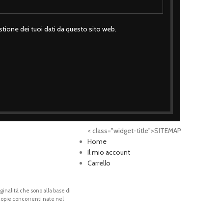
tione dei tuoi dati da questo sito web.
ano
< class="widget-title">SITEMAP
Home
Il mio account
Carrello
riginalità che sono alla base di
 copie concorrenti nate nel