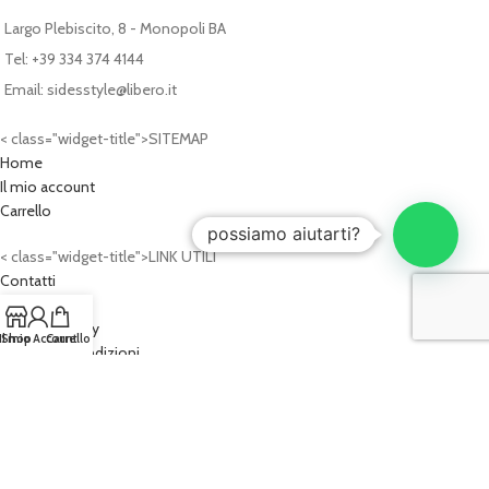
Largo Plebiscito, 8 - Monopoli BA
Tel: +39 334 374 4144
Email: sidesstyle@libero.it
< class="widget-title">SITEMAP
Home
Il mio account
Carrello
possiamo aiutarti?
< class="widget-title">LINK UTILI
Contatti
Privacy Policy
Cookies Policy
Il mio Account
Shop
Carrello
Termini e Condizioni
2026
SIDE'S STYLE®
- P.IVA: 07620340724
PROGETTO WEB:
Cash Design Studio - Progettazioni Web