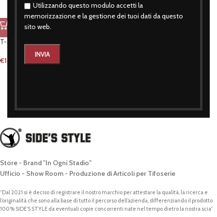
Utilizzando questo modulo accetti la
memorizzazione e la gestione dei tuoi dati da questo
sito web.
T-shirt eversiva passione nera
€
14,90
Store - Brand "In Ogni Stadio"
Ufficio - Show Room - Produzione di Articoli per Tifoserie
“Dal 2021 si è deciso di registrare il nostro marchio per attestare la qualità, la ricerca e
l’originalità che sono alla base di tutto il percorso dell’azienda, differenziando il prodotto
100% SIDE’S STYLE da eventuali copie concorrenti nate nel tempo dietro la nostra scia”