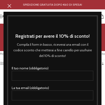
SPEDIZIONE GRATUITA DOPO €60 DI SPESA!
MENU
eversiva passione
Registrati per avere il 10% di sconto!
Categorie
Compila il form in basso, riceverai una email con il
codice sconto che metterai a fine carrello per usufruire
Home
/
Prodotti taggati “eversiva passione”
Visualizzazione del risultato
del 10% di sconto!
Attiva Filtro
Il tuo nome (obbligatorio)
La tua email (obbligatorio)