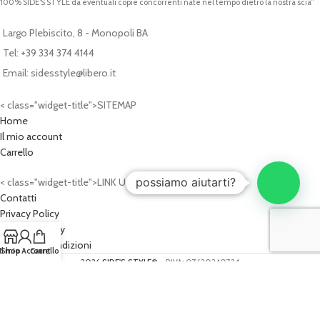
100% SIDE’S STYLE da eventuali copie concorrenti nate nel tempo dietro la nostra scia”
Largo Plebiscito, 8 - Monopoli BA
Tel: +39 334 374 4144
Email: sidesstyle@libero.it
< class="widget-title">SITEMAP
Home
Il mio account
Carrello
possiamo aiutarti?
< class="widget-title">LINK UTILI
Contatti
Privacy Policy
Cookies Policy
Termini e Condizioni
Il mio Account
Shop
Carrello
2026
SIDE'S STYLE®
- P.IVA: 07620340724
PROGETTO WEB:
Cash Design Studio - Progettazioni Web