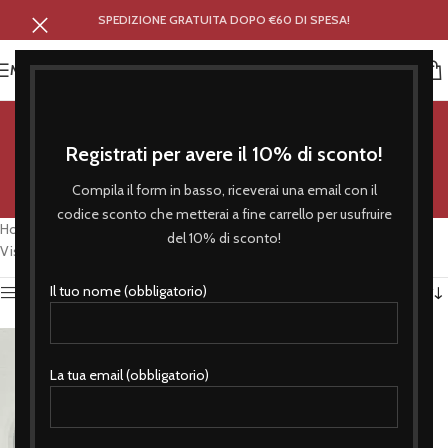
SPEDIZIONE GRATUITA DOPO €60 DI SPESA!
MENU
con le mani quando volete
Registrati per avere il 10% di sconto!
Categorie
Compila il form in basso, riceverai una email con il
codice sconto che metterai a fine carrello per usufruire
Home
/
Prodotti taggati “con le mani quando volete”
del 10% di sconto!
Visualizzazione del risultato
Il tuo nome (obbligatorio)
Attiva Filtro
La tua email (obbligatorio)