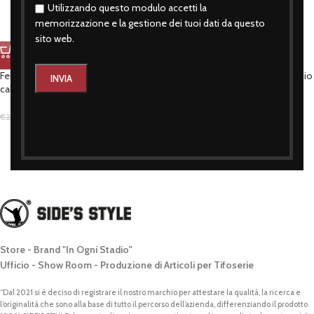
Utilizzando questo modulo accetti la
memorizzazione e la gestione dei tuoi dati da questo
sito web.
-27%
-27%
Felpa con cappucccio nero amatori
Felpa con cappuccio blu catenaccio
calcio balilla
& contropiede
€
14,90
€
14,90
€
20,41
€
20,41
Store - Brand "In Ogni Stadio"
Ufficio - Show Room - Produzione di Articoli per Tifoserie
“Dal 2021 si è deciso di registrare il nostro marchio per attestare la qualità, la ricerca e
l’originalità che sono alla base di tutto il percorso dell’azienda, differenziando il prodotto