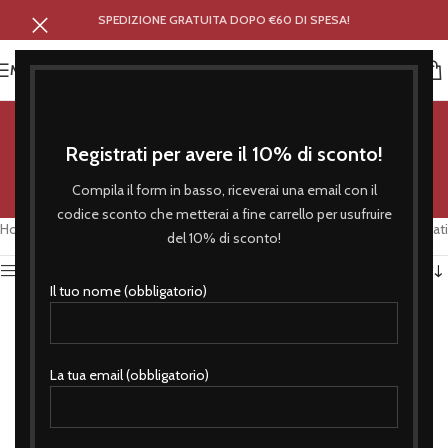
SPEDIZIONE GRATUITA DOPO €60 DI SPESA!
MENU
con cappuccio
Registrati per avere il 10% di sconto!
Categorie
Compila il form in basso, riceverai una email con il
codice sconto che metterai a fine carrello per usufruire
Home
/
Prodotti taggati “con cappuccio”
Visualizzazione di 2 risultati
del 10% di sconto!
Attiva Filtro
Il tuo nome (obbligatorio)
La tua email (obbligatorio)