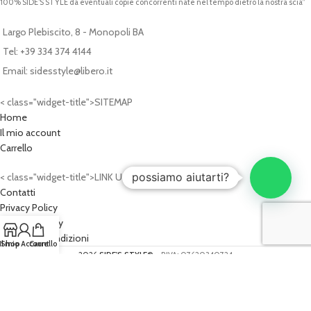
100% SIDE’S STYLE da eventuali copie concorrenti nate nel tempo dietro la nostra scia”
Largo Plebiscito, 8 - Monopoli BA
Tel: +39 334 374 4144
Email: sidesstyle@libero.it
< class="widget-title">SITEMAP
Home
Il mio account
Carrello
possiamo aiutarti?
< class="widget-title">LINK UTILI
Contatti
Privacy Policy
Cookies Policy
Termini e Condizioni
Il mio Account
Shop
Carrello
2026
SIDE'S STYLE®
- P.IVA: 07620340724
PROGETTO WEB:
Cash Design Studio - Progettazioni Web