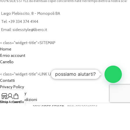
100% SIDE’S STYLE da eventuali copie concorrenti nate nel tempo dietro la nostra scia”
Largo Plebiscito, 8 - Monopoli BA
Tel: +39 334 374 4144
Email: sidesstyle@libero.it
< class="widget-title">SITEMAP
Home
Il mio account
Carrello
possiamo aiutarti?
< class="widget-title">LINK UTILI
Contatti
Privacy Policy
Cookies Policy
Termini e Condizioni
Il mio Account
Shop
Carrello
2026
SIDE'S STYLE®
- P.IVA: 07620340724
PROGETTO WEB:
Cash Design Studio - Progettazioni Web