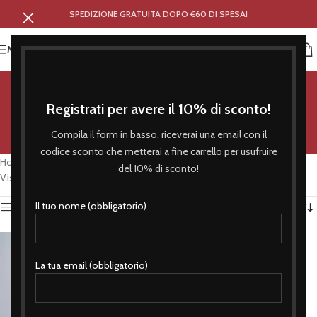
SPEDIZIONE GRATUITA DOPO €60 DI SPESA!
MENU
apribottiglie magnete
Registrati per avere il 10% di sconto!
Categorie
Compila il form in basso, riceverai una email con il
codice sconto che metterai a fine carrello per usufruire
Home
/
Prodotti taggati “apribottiglie magnete”
del 10% di sconto!
Visualizzazione del risultato
Il tuo nome (obbligatorio)
Attiva Filtro
La tua email (obbligatorio)